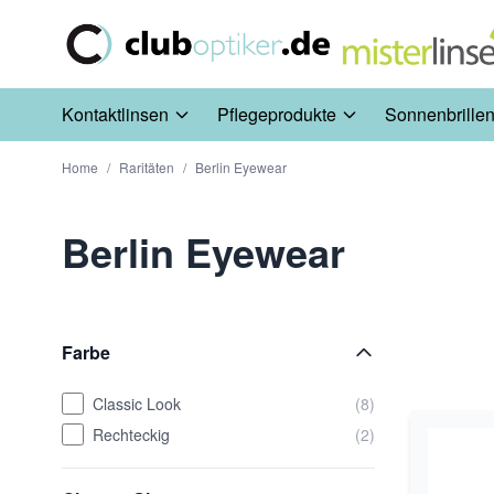
Direkt zum Inhalt
Kontaktlinsen
Pflegeprodukte
Sonnenbrille
Home
/
Raritäten
/
Berlin Eyewear
Berlin Eyewear
Farbe
Classic Look
(8)
Rechteckig
(2)