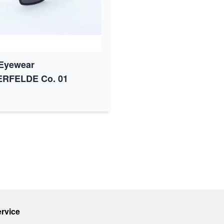
 Eyewear
ERFELDE Co. 01
rvice