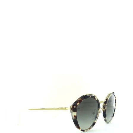
Auf Lager
Lieferzeit: 2-3 Werktage
239,00 €
Inkl. 19% MwSt.
,
zzgl.
Versandkosten
Menge
In den Warenkorb