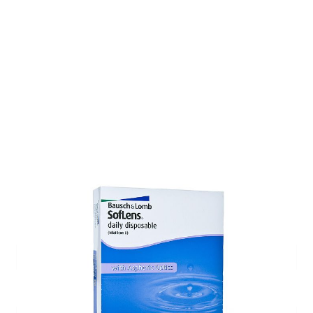
Auf Lager
Lieferzeit: ca. 1-3 Tage
Korrektionswerte
Basiskurve
*
Dioptrie
*